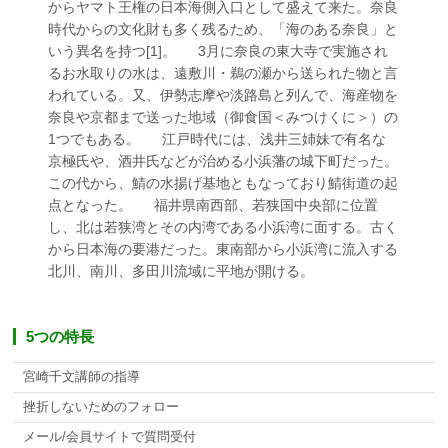
からヤマト王権の日本海側入口として盛えて来た。奈良
時代からの文化財も多く残るため、「海のある奈良」と
いう異名を持つ[1]。 3月に奈良の東大寺で実施され
るお水取りの水は、遠敷川・鵜の瀬から送られた物と言
われている。又、伊勢志摩や淡路島と列んで、海産物を
奈良や京都まで送った地域（御食国＜みつけくに＞）の
1つでもある。 江戸時代には、浅井三姉妹で有名な
京極氏や、酒井氏などが治める小浜藩の城下町だった。
この代から、鯖の水揚げ基地ともなっており鯖街道の起
点となった。 福井県南西部、若狭国中央部に位置
し、北は若狭湾とその内湾である小浜湾に面する。古く
から日本海の要港だった。東南部から小浜湾に流入する
北川、南川、多田川流域に平地が開ける。
5つの特長
宮崎千文講師の指導
挫折しないためのフォロー
メール/会員サイトで質問受付