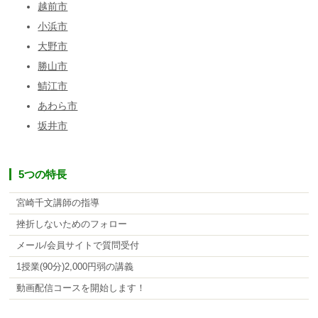
越前市
小浜市
大野市
勝山市
鯖江市
あわら市
坂井市
5つの特長
宮崎千文講師の指導
挫折しないためのフォロー
メール/会員サイトで質問受付
1授業(90分)2,000円弱の講義
動画配信コースを開始します！