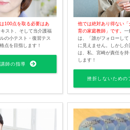
は100点を取る必要はあ
他では絶対あり得ない「
テキスト、そして当介護福
育の家庭教師」です。
一
ルの小テスト・復習テス
は、「誰がフォローして
格点を目指します！
に見えません。しかし介
は、私、宮崎が責任を持
します！
文講師の指導
挫折しないための