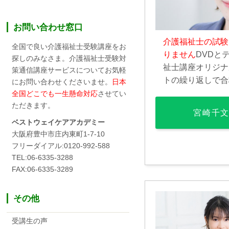
お問い合わせ窓口
介護福祉士の試験
全国で良い介護福祉士受験講座をお
りません
DVDと
探しのみなさま。介護福祉士受験対
祉士講座オリジナ
策通信講座サービスについてお気軽
トの繰り返しで合
にお問い合わせくださいませ。
日本
全国どこでも一生懸命対応
させてい
ただきます。
宮崎千
ベストウェイケアアカデミー
大阪府豊中市庄内東町1-7-10
フリーダイアル:0120-992-588
TEL:06-6335-3288
FAX:06-6335-3289
その他
受講生の声