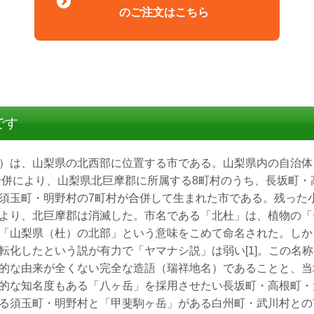
のご注文はこちら
です
）は、山梨県の北西部に位置する市である。山梨県内の自治体
合併により、山梨県北巨摩郡に所属する8町村のうち、長坂町・
須玉町・明野村の7町村が合併して生まれた市である。残った
より、北巨摩郡は消滅した。市名である「北杜」は、植物の「
「山梨県（杜）の北部」という意味をこめて命名された。しか
転化したという説が有力で「ヤマナシ説」は弱い[1]。この名
的な由来が全くない完全な造語（瑞祥地名）であることと、当
的な知名度もある「八ヶ岳」を採用させたい長坂町・高根町・
る須玉町・明野村と「甲斐駒ヶ岳」がある白州町・武川村との