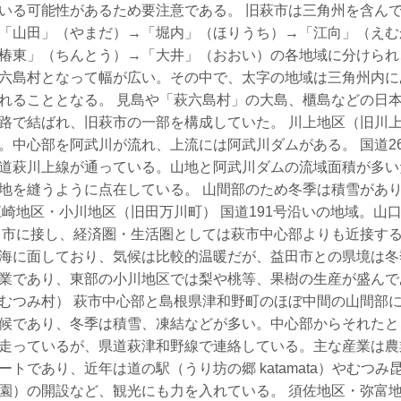
いる可能性があるため要注意である。 旧萩市は三角州を含ん
「山田」（やまだ）→「堀内」（ほりうち）→「江向」（えむ
椿東」（ちんとう）→「大井」（おおい）の各地域に分けられ
六島村となって幅が広い。その中で、太字の地域は三角州内に
れることとなる。 見島や「萩六島村」の大島、櫃島などの日
路で結ばれ、旧萩市の一部を構成していた。 川上地区（旧川上
。中心部を阿武川が流れ、上流には阿武川ダムがある。 国道2
道萩川上線が通っている。山地と阿武川ダムの流域面積が多い
地を縫うように点在している。 山間部のため冬季は積雪があ
江崎地区・小川地区（旧田万川町） 国道191号沿いの地域。山
田市に接し、経済圏・生活圏としては萩市中心部よりも近接す
海に面しており、気候は比較的温暖だが、益田市との県境は冬
業であり、東部の小川地区では梨や桃等、果樹の生産が盛んで
むつみ村） 萩市中心部と島根県津和野町のほぼ中間の山間部
候であり、冬季は積雪、凍結などが多い。中心部からそれたとこ
走っているが、県道萩津和野線で連絡している。主な産業は農
ートであり、近年は道の駅（うり坊の郷 katamata）やむつみ
園）の開設など、観光にも力を入れている。 須佐地区・弥富