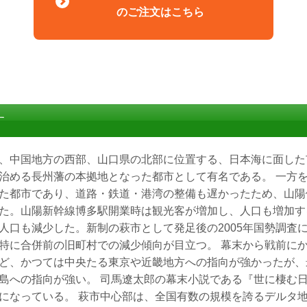
のご注文はこちら
す
、中国地方の西部、山口県の北部に位置する、日本海に面した
治める長州藩の本拠地となった都市として有名である。 一方
た都市であり、道路・鉄道・港湾の整備も遅かったため、山陽
た。山陽新幹線博多駅開業時は観光客が増加し、人口も増加す
人口も減少した。新制の萩市として発足後の2005年国勢調査
特に合併前の旧町村での減少傾向が目立つ。 幕末から戦前に
ど、かつては中央たる東京や近畿地方への指向が強かったが、
島への指向が強い。 司馬遼太郎の幕末小説である『世に棲む
になっている。 萩市中心部は、全国有数の規模を誇るデルタ