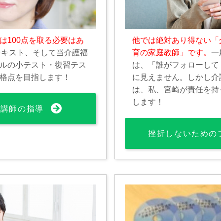
は100点を取る必要はあ
他では絶対あり得ない「
テキスト、そして当介護福
育の家庭教師」です。
一
ルの小テスト・復習テス
は、「誰がフォローして
格点を目指します！
に見えません。しかし介
は、私、宮崎が責任を持
します！
文講師の指導
挫折しないための