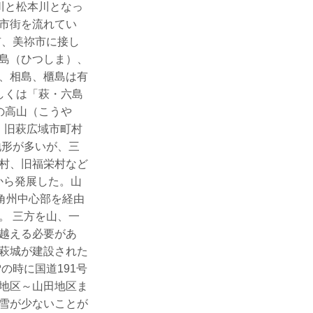
川と松本川となっ
市街を流れてい
市、美祢市に接し
島（ひつしま）、
、相島、櫃島は有
しくは「萩・六島
の高山（こうや
、旧萩広域市町村
地形が多いが、三
村、旧福栄村など
から発展した。山
角州中心部を経由
。 三方を山、一
越える必要があ
萩城が建設された
の時に国道191号
地区～山田地区ま
雪が少ないことが