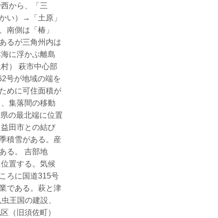
で西から、「三
かい）→「土原」
、南側は「椿」
あるが三角州内は
本海に浮かぶ離島
村） 萩市中心部
62号が地域の端を
ために可住面積が
り、集落間の移動
口県の最北端に位置
る益田市との結び
季積雪がある。産
ある。 吉部地
に位置する。気候
ろに国道315号
業である。萩と津
昆虫王国の建設、
地区（旧須佐町）