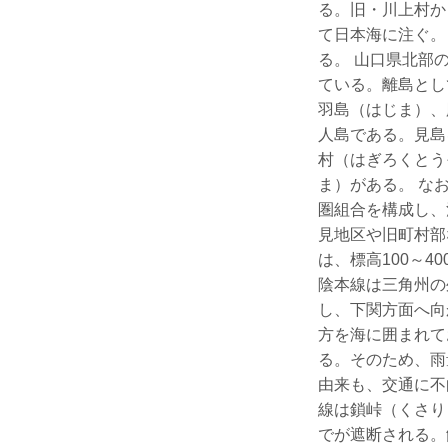
る。旧・川上村か
て日本海に注ぐ。
る。 山口県北部
ている。離島とし
羽島（はじま）、
人島である。見島
村（はぎろくとう
ま）がある。 な
圏組合を構成し、
見地区や旧町村部
は、標高100～
陰本線は三角州の
し、下関方面へ向
方を海に囲まれて
る。そのため、雨
由来も、交通に不
線は鎖峠（くさり
でが遮断される。