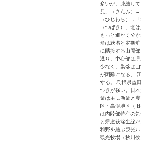
多いが、凍結して
見」（さんみ）→
（ひじわら）→「
（つばき）、北は
もっと細かく分か
群は萩港と定期航
に隣接する山間部
通り、中心部は県
少なく、集落は山
が困難になる。 
する。 島根県益
つきが強い。日本
業は主に漁業と農
区・高俣地区（旧
は内陸部特有の気
と県道萩篠生線が
和野を結ぶ観光ル
観光牧場（秋川牧