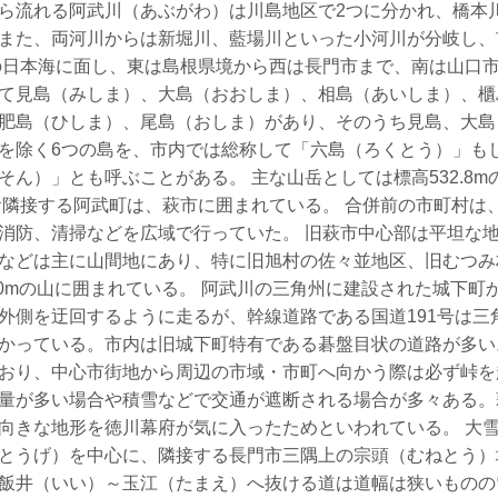
ら流れる阿武川（あぶがわ）は川島地区で2つに分かれ、橋本
また、両河川からは新堀川、藍場川といった小河川が分岐し、
の日本海に面し、東は島根県境から西は長門市まで、南は山口
て見島（みしま）、大島（おおしま）、相島（あいしま）、櫃
肥島（ひしま）、尾島（おしま）があり、そのうち見島、大島
を除く6つの島を、市内では総称して「六島（ろくとう）」も
そん）」とも呼ぶことがある。 主な山岳としては標高532.8m
お隣接する阿武町は、萩市に囲まれている。 合併前の市町村は
消防、清掃などを広域で行っていた。 旧萩市中心部は平坦な
などは主に山間地にあり、特に旧旭村の佐々並地区、旧むつみ
400mの山に囲まれている。 阿武川の三角州に建設された城下町
外側を迂回するように走るが、幹線道路である国道191号は三
かっている。市内は旧城下町特有である碁盤目状の道路が多い
おり、中心市街地から周辺の市域・市町へ向かう際は必ず峠を
量が多い場合や積雪などで交通が遮断される場合が多々ある。
向きな地形を徳川幕府が気に入ったためといわれている。 大雪
とうげ）を中心に、隣接する長門市三隅上の宗頭（むねとう）
飯井（いい）～玉江（たまえ）へ抜ける道は道幅は狭いものの