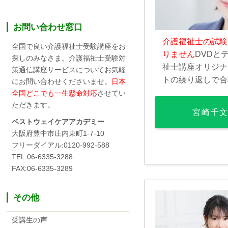
お問い合わせ窓口
介護福祉士の試験
全国で良い介護福祉士受験講座をお
りません
DVDと
探しのみなさま。介護福祉士受験対
祉士講座オリジナ
策通信講座サービスについてお気軽
トの繰り返しで合
にお問い合わせくださいませ。
日本
全国どこでも一生懸命対応
させてい
ただきます。
宮崎千
ベストウェイケアアカデミー
大阪府豊中市庄内東町1-7-10
フリーダイアル:0120-992-588
TEL:06-6335-3288
FAX:06-6335-3289
その他
受講生の声