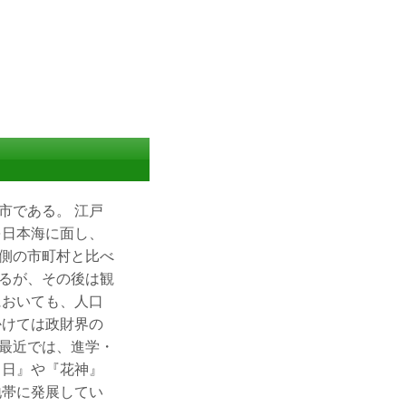
市である。 江戸
を日本海に面し、
側の市町村と比べ
るが、その後は観
においても、人口
かけては政財界の
最近では、進学・
日日』や『花神』
地帯に発展してい