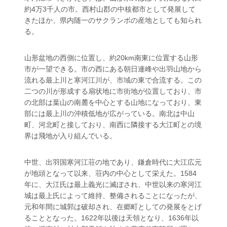
約4万3千人の市。西村山郡の中核都市として発展して
きたほか、県内随一のサクランボの産地としても知られ
る。
山形盆地の西側に位置し、約20km南東に位置する山形
市が一望できる。市の西にある朝日連峰や出羽山地から
流れる最上川と寒河江川が、市域の東で合流する。この
二つの川が形成する扇状地に市街地が位置しており、市
の北部は葉山の南麓を中心とする山地になっており、東
部には最上川の沖積低地が広がっている。南北は中山
町、河北町と接しており、南西に隣接する大江町との境
界は飛地が入り組んでいる。
中世、出羽国寒河江荘の地であり、鎌倉時代に大江広元
が地頭となって以来、荘内の中心として栄えた。1584
年に、大江氏は最上義光に滅ぼされ、中世以来の寒河江
城は最上氏によって維持、整備されることになったが、
元和年間に城郭は破却され、在郷町としての発展をとげ
ることとなった。1622年以後は天領となり、1636年以