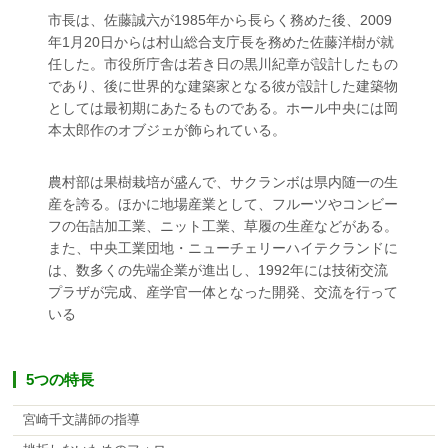
市長は、佐藤誠六が1985年から長らく務めた後、2009
年1月20日からは村山総合支庁長を務めた佐藤洋樹が就
任した。市役所庁舎は若き日の黒川紀章が設計したもの
であり、後に世界的な建築家となる彼が設計した建築物
としては最初期にあたるものである。ホール中央には岡
本太郎作のオブジェが飾られている。
農村部は果樹栽培が盛んで、サクランボは県内随一の生
産を誇る。ほかに地場産業として、フルーツやコンビー
フの缶詰加工業、ニット工業、草履の生産などがある。
また、中央工業団地・ニューチェリーハイテクランドに
は、数多くの先端企業が進出し、1992年には技術交流
プラザが完成、産学官一体となった開発、交流を行って
いる
5つの特長
宮崎千文講師の指導