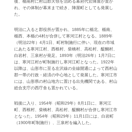
後、楯南村に村山郡天領を治める幕府代官陣屋が置か
れ、その体制が幕末まで続き、陣屋町としても発展し
た。
明治に入ると郡役所が置かれ、1885年に楯北、楯南、
楯西、本楯の4村が合併して寒河江村となる。1889年
（明治22年）4月1日、町村制施行に伴い、現在の市域
にあたる寒河江村、西根村、柴橋村、高松村、醍醐村、
白岩村、三泉村が発足。1893年（明治26年）1月7日に
は、寒河江村が町制施行し寒河江町となった。1922年
以降は、山形市に至る左沢線の全線開通によって西村山
郡一帯の行政・経済の中心地として発展した。寒河江市
には、山形県の村山地方に置ける出先機関である、村山
総合支庁の西庁舎も置かれている。
戦後に入り、1954年（昭和29年）8月1日に、寒河江
町、西根村、柴橋村、高松村、醍醐村が合併し寒河江市
となった。1954年（昭和29年）11月1日には、白岩町
（1900年町制施行）、三泉村を編入した。