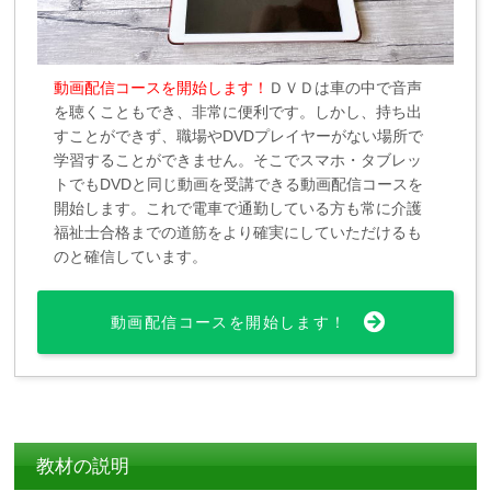
動画配信コースを開始します！
ＤＶＤは車の中で音声
を聴くこともでき、非常に便利です。しかし、持ち出
すことができず、職場やDVDプレイヤーがない場所で
学習することができません。そこでスマホ・タブレッ
トでもDVDと同じ動画を受講できる動画配信コースを
開始します。これで電車で通勤している方も常に介護
福祉士合格までの道筋をより確実にしていただけるも
のと確信しています。
動画配信コースを開始します！
教材の説明