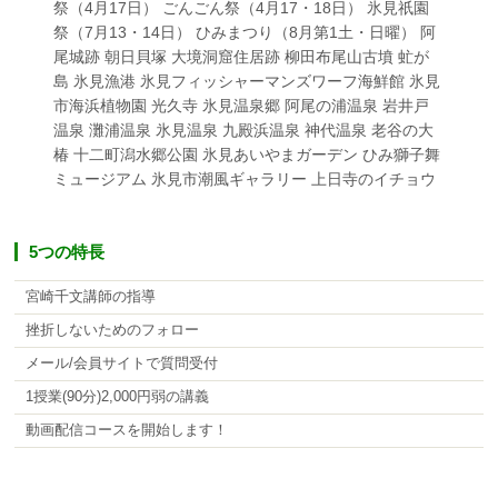
祭（4月17日） ごんごん祭（4月17・18日） 氷見祇園
祭（7月13・14日） ひみまつり（8月第1土・日曜） 阿
尾城跡 朝日貝塚 大境洞窟住居跡 柳田布尾山古墳 虻が
島 氷見漁港 氷見フィッシャーマンズワーフ海鮮館 氷見
市海浜植物園 光久寺 氷見温泉郷 阿尾の浦温泉 岩井戸
温泉 灘浦温泉 氷見温泉 九殿浜温泉 神代温泉 老谷の大
椿 十二町潟水郷公園 氷見あいやまガーデン ひみ獅子舞
ミュージアム 氷見市潮風ギャラリー 上日寺のイチョウ
5つの特長
宮崎千文講師の指導
挫折しないためのフォロー
メール/会員サイトで質問受付
1授業(90分)2,000円弱の講義
動画配信コースを開始します！