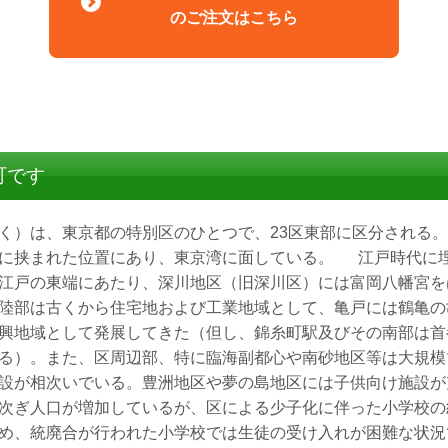
のご注文はこちら
町です
く）は、東京都の特別区のひとつで、23区東部に区分される
に挟まれた位置にあり、東京湾に面している。 江戸時代に
江戸の東端にあたり、深川地区（旧深川区）には富岡八幡宮を
陸部は古くから住宅地および工業地域として、亀戸には鶴亀の
興地域として発展してきた（但し、錦糸町駅及びその南部は首
る）。また、区周辺部、特に臨海副都心や南砂地区等は大規模
設が相次いでいる。豊洲地区や夢の島地区には子供向け施設が
次ぎ人口が増加しているが、区による少子化に伴った小学校の
め、統廃合が行われた小学校では生徒の受け入れが困難な状況