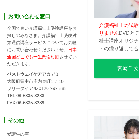
お問い合わせ窓口
介護福祉士の試験
全国で良い介護福祉士受験講座をお
りません
DVDと
探しのみなさま。介護福祉士受験対
祉士講座オリジナ
策通信講座サービスについてお気軽
トの繰り返しで合
にお問い合わせくださいませ。
日本
全国どこでも一生懸命対応
させてい
ただきます。
宮崎千
ベストウェイケアアカデミー
大阪府豊中市庄内東町1-7-10
フリーダイアル:0120-992-588
TEL:06-6335-3288
FAX:06-6335-3289
その他
受講生の声