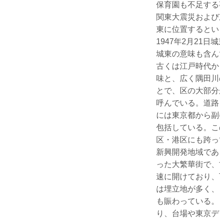
保育園も不足する
関東大震災および
東に位置すると
1947年2月2
城東の意味も含ん
古くは江戸時代か
味と、広く隅田川
とで、区の大部分
呼んでいる。道路
には東京都から副
包括している。こ
区・港区にも跨っ
新興開発地域であ
った大繁華街で、
速に開けており、
は埋立地が多く、
も賑わっている。
り、台場や東京デ