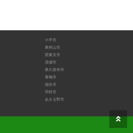
小平市
東村山市
西東京市
清瀬市
東久留米市
青梅市
福生市
羽村市
あきる野市