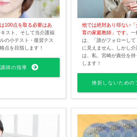
は100点を取る必要はあ
他では絶対あり得ない「
テキスト、そして当介護福
育の家庭教師」です。
一
ルの小テスト・復習テス
は、「誰がフォローして
格点を目指します！
に見えません。しかし介
は、私、宮崎が責任を持
します！
文講師の指導
挫折しないための