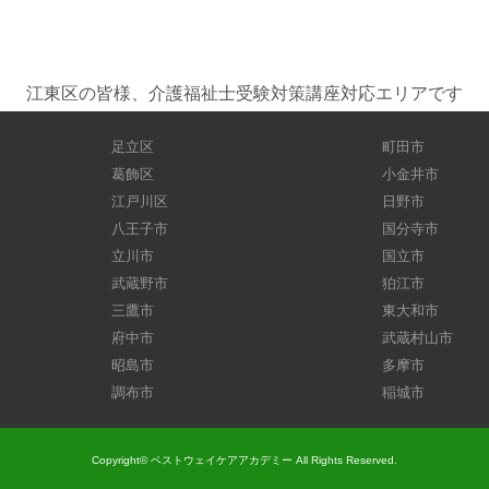
江東区の皆様、介護福祉士受験対策講座対応エリアです
足立区
町田市
葛飾区
小金井市
江戸川区
日野市
八王子市
国分寺市
立川市
国立市
武蔵野市
狛江市
三鷹市
東大和市
府中市
武蔵村山市
昭島市
多摩市
調布市
稲城市
Copyright© ベストウェイケアアカデミー All Rights Reserved.