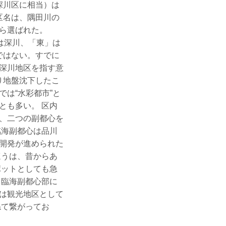
深川区に相当）は
区名は、隅田川の
から選ばれた。
」は深川、「東」は
ではない。すでに
深川地区を指す意
り地盤沈下したこ
は“水彩都市”と
とも多い。 区内
、二つの副都心を
臨海副都心は品川
開発が進められた
ほうは、昔からあ
ポットとしても急
 臨海副都心部に
は観光地区として
ねて繋がってお