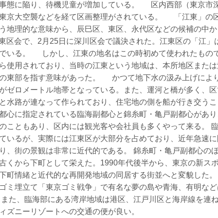
事態に陥り、待機児童が増加している。 区内西部（東京市
東京大空襲などを経て区画整理がされている。 「江東」の
いう地理的な意味から、辰巳区、東区、永代区などの候補の中
1日城東区会で、2月25日に深川区会で議決された。江東区の「江
でいる。 しかし、江東の地名はこの時初めて使われたもの
ら使用されており、当時の江東という地域は、本所地区または
の東部を指す意味があった。 かつて地下水の汲み上げによ
がゼロメートル地帯となっている。また、運河と橋が多く、区で
と水路が連なって作られており、住宅地の側を船が行き交うこ
都心に指定されている臨海副都心と錦糸町・亀戸副都心があり
のこともあり、区内には観光客や会社員も多くやって来る。 
ているが、実際には江東区が大部分を占めており、近年急速に
り、街の景観は非常に近代的である。 錦糸町・亀戸副都心の
古くから下町として栄えた。1990年代後半から、東京の新ス
下町情緒と近代的な再開発地域の同居する街並へと変貌した。
ゴミ埋立て「東京ゴミ戦争」で有名な夢の島や青海、有明など
 また、臨海部にある湾岸地域は港区、江戸川区と海岸線を連
ィズニーリゾートへの交通の便が良い。