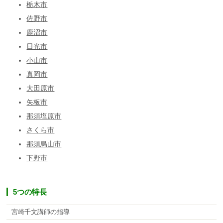
栃木市
佐野市
鹿沼市
日光市
小山市
真岡市
大田原市
矢板市
那須塩原市
さくら市
那須烏山市
下野市
5つの特長
宮崎千文講師の指導