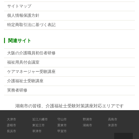
サイトマップ
個人情報保護方針
特定商取引法に基づく表記
関連サイト
大阪の介護職員初任者研修
福祉用具付会議室
ケアマネージャー受験講座
介護福祉士受験講座
実務者研修
湖南市の皆様、介護福祉士受験対策講座対応エリアです
大津市
近江八幡市
守山市
野洲市
高島市
彦根市
東近江市
栗東市
湖南市
米原市
長浜市
草津市
甲賀市