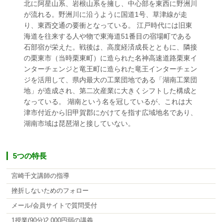
北に阿星山系、岩根山系を擁し、中心部を東西に野洲川
が流れる。野洲川に沿うように国道1号、草津線が走
り、東西交通の要衝となっている。 江戸時代には旧東
海道を往来する人や物で東海道51番目の宿場町である
石部宿が栄えた。戦後は、高度経済成長とともに、隣接
の栗東市（当時栗東町）に造られた名神高速道路栗東イ
ンターチェンジと竜王町に造られた竜王インターチェン
ジを活用して、県内最大の工業団地である「湖南工業団
地」が造成され、第二次産業に大きくシフトした構成と
なっている。 湖南という名を冠しているが、これは大
津市付近から旧甲賀郡にかけてを指す広域地名であり、
湖南市域は琵琶湖と接していない。
5つの特長
宮崎千文講師の指導
挫折しないためのフォロー
メール/会員サイトで質問受付
1授業(90分)2,000円弱の講義