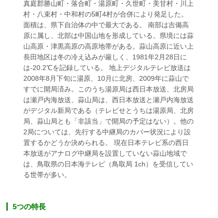
真庭郡勝山町・落合町・湯原町・久世町・美甘村・川上
村・八束村・中和村の5町4村が合併により発足した。
面積は、県下自治体の中で最大である。 南部は吉備高
原に属し、北部は中国山地を形成している。県境には蒜
山高原・津黒高原の高原地帯がある。蒜山高原に近い上
長田地区は冬の冷え込みが厳しく、1981年2月28日に
は-20.2℃を記録している。 地上デジタルテレビ放送は
2008年8月下旬に湯原、10月に北房、2009年に蒜山で
すでに開局済み。このうち湯原局は西日本放送、北房局
は瀬戸内海放送、蒜山局は、西日本放送と瀬戸内海放送
がデジタル新局である（テレビせとうちは湯原局、北房
局、蒜山局とも「非該当」で開局の予定はない）。他の
2局については、先行する中継局のカバー状況により設
置するかどうか決められる。 現在日本テレビ系の西日
本放送がアナログ中継局を設置していない蒜山地域で
は、鳥取県の日本海テレビ（鳥取局 1ch）を受信してい
る世帯が多い。
5つの特長