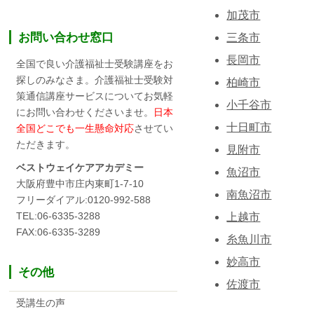
加茂市
お問い合わせ窓口
三条市
長岡市
全国で良い介護福祉士受験講座をお
探しのみなさま。介護福祉士受験対
柏崎市
策通信講座サービスについてお気軽
小千谷市
にお問い合わせくださいませ。
日本
十日町市
全国どこでも一生懸命対応
させてい
ただきます。
見附市
ベストウェイケアアカデミー
魚沼市
大阪府豊中市庄内東町1-7-10
南魚沼市
フリーダイアル:0120-992-588
TEL:06-6335-3288
上越市
FAX:06-6335-3289
糸魚川市
妙高市
その他
佐渡市
受講生の声