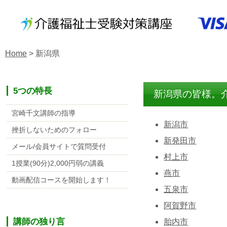
Home
>
新潟県
5つの特長
新潟県の皆様。
宮崎千文講師の指導
新潟市
挫折しないためのフォロー
新発田市
メール/会員サイトで質問受付
村上市
1授業(90分)2,000円弱の講義
燕市
動画配信コースを開始します！
五泉市
阿賀野市
講師の独り言
胎内市