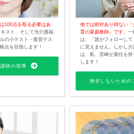
は100点を取る必要はあ
他では絶対あり得ない「
テキスト、そして当介護福
育の家庭教師」です。
一
ルの小テスト・復習テス
は、「誰がフォローして
格点を目指します！
に見えません。しかし介
は、私、宮崎が責任を持
します！
文講師の指導
挫折しないための