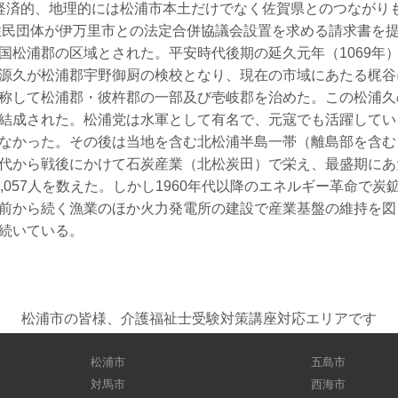
経済的、地理的には松浦市本土だけでなく佐賀県とのつながり
に住民団体が伊万里市との法定合併協議会設置を求める請求書
国松浦郡の区域とされた。平安時代後期の延久元年（1069年
源久が松浦郡宇野御厨の検校となり、現在の市域にあたる梶谷
称して松浦郡・彼杵郡の一部及び壱岐郡を治めた。この松浦久
結成された。松浦党は水軍として有名で、元寇でも活躍して
なかった。その後は当地を含む北松浦半島一帯（離島部を含む
代から戦後にかけて石炭産業（北松炭田）で栄え、最盛期にあた
4,057人を数えた。しかし1960年代以降のエネルギー革命で炭
前から続く漁業のほか火力発電所の建設で産業基盤の維持を図
続いている。
松浦市の皆様、介護福祉士受験対策講座対応エリアです
松浦市
五島市
対馬市
西海市