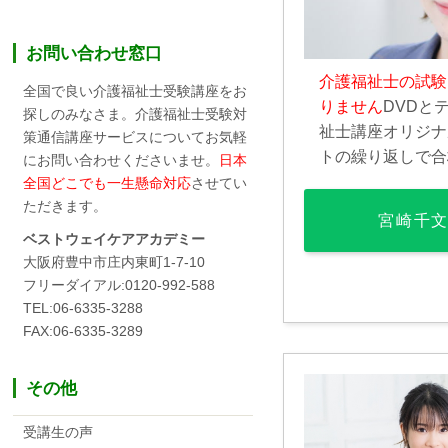
お問い合わせ窓口
介護福祉士の試験
全国で良い介護福祉士受験講座をお
りません
DVDと
探しのみなさま。介護福祉士受験対
祉士講座オリジナ
策通信講座サービスについてお気軽
トの繰り返しで合
にお問い合わせくださいませ。
日本
全国どこでも一生懸命対応
させてい
ただきます。
宮崎千
ベストウェイケアアカデミー
大阪府豊中市庄内東町1-7-10
フリーダイアル:0120-992-588
TEL:06-6335-3288
FAX:06-6335-3289
その他
受講生の声