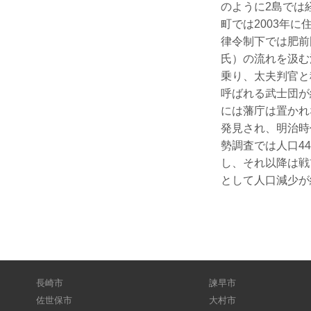
のように2島では
町では2003年
律令制下では肥前
氏）の流れを汲む
乗り、太夫判官と
呼ばれる武士団が
には藩庁は置かれ
発見され、明治時
勢調査では人口4
し、それ以降は戦
として人口減少が
長崎市
諫早市
佐世保市
大村市