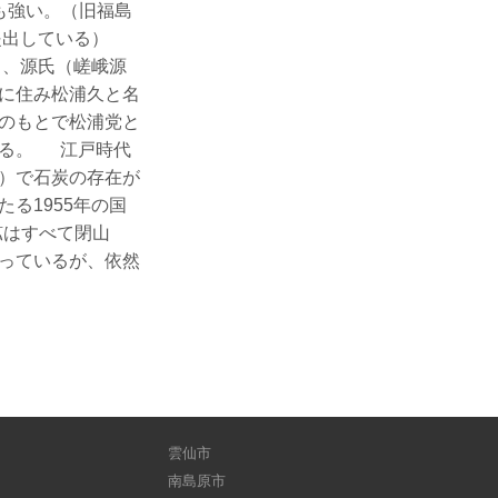
も強い。（旧福島
を提出している）
）、源氏（嵯峨源
に住み松浦久と名
のもとで松浦党と
いる。 江戸時代
）で石炭の存在が
る1955年の国
鉱はすべて閉山
っているが、依然
雲仙市
南島原市