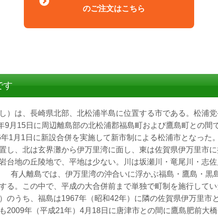
のご注文はこちら
です
し）は、長崎県北部、北松浦半島に位置する市である。松浦党
4年9月15日に周辺離島部の北松浦郡福島町および鷹島町との間
06年1月1日に新設合併を実施して新市制による松浦市となっ
置し、北は玄界灘から伊万里湾に面し、東は佐賀県伊万里市に
岩台地の丘陵地で、平地は少ない。川は坂瀬川・竜尾川・志佐
 有人離島では、伊万里湾の沖合いに浮かぶ福島・鷹島・黒
する。この中で、平成の大合併前まで単独で町制を施行してい
）のうち、福島は1967年（昭和42年）に隣の佐賀県伊万里市
も2009年（平成21年）4月18日に唐津市との間に鷹島肥前大