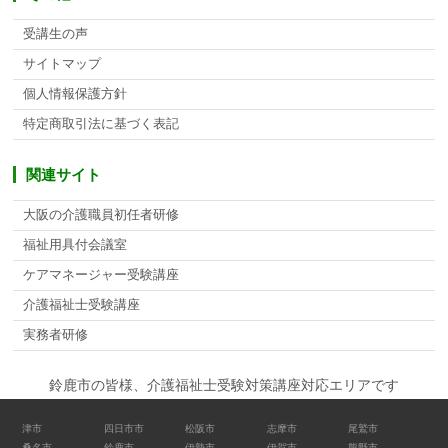
受講生の声
サイトマップ
個人情報保護方針
特定商取引法に基づく表記
関連サイト
大阪の介護職員初任者研修
福祉用具付会議室
ケアマネージャー受験講座
介護福祉士受験講座
実務者研修
鈴鹿市の皆様、介護福祉士受験対策講座対応エリアです
津市
四日市市
松阪市
志摩市
尾鷲市
桑名市
鈴鹿市
伊勢市
伊賀市
熊野市