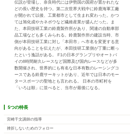
伝説が登場し、奈良時代には伊勢国の国府が置かれたな
どの長い歴史を持つ。第二次世界大戦中に鈴鹿海軍工廠
が開かれて以後、工業都市として生まれ変わった。かつ
ては旭化成やカネボウなど繊維産業が盛んだった。ま
た、本田技研工業の鈴鹿製作所があり、関連の自動車部
品工場なども多くみられる。鈴鹿製作所の建設当時、市
側が本田技研工業に対し「本田市」へ市名を変更する意
向があることを伝えたが、本田技研工業側が丁重に断っ
たという逸話がある。 F1の日本グランプリやオートバ
イの8時間耐久レースなど国際及び国内レースなどが多
数開催され、世界的にも有名な日本有数のレーシングコ
ースである鈴鹿サーキットがあり、近年では日本のモー
タースポーツの聖地とも言われる。 日本の市町村を
「いろは順」に並べると、当市が最後になる。
5つの特長
宮崎千文講師の指導
挫折しないためのフォロー