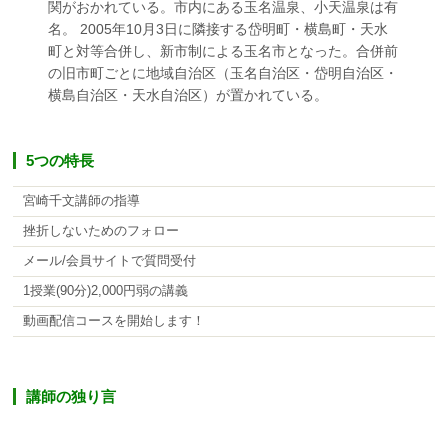
関がおかれている。市内にある玉名温泉、小天温泉は有
名。 2005年10月3日に隣接する岱明町・横島町・天水
町と対等合併し、新市制による玉名市となった。合併前
の旧市町ごとに地域自治区（玉名自治区・岱明自治区・
横島自治区・天水自治区）が置かれている。
5つの特長
宮崎千文講師の指導
挫折しないためのフォロー
メール/会員サイトで質問受付
1授業(90分)2,000円弱の講義
動画配信コースを開始します！
講師の独り言