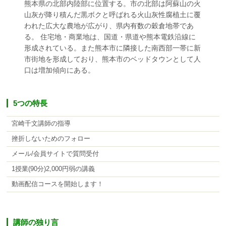
熊本県の北部内陸部に位置する。市の北部は阿蘇山の火
山灰が降り積んだ黒ボクと呼ばれる火山灰性腐植土に覆
われた広大な農地が広がり、県内有数の穀倉地帯であ
る。 住宅地・商業地は、国道・県道や熊本電鉄沿線に
形成されている。また熊本市に隣接した南西部一帯に新
市街地を形成しており、熊本市のベッドタウンとして人
口は増加傾向にある。
5つの特長
宮崎千文講師の指導
挫折しないためのフォロー
メール/会員サイトで質問受付
1授業(90分)2,000円弱の講義
動画配信コースを開始します！
講師の独り言