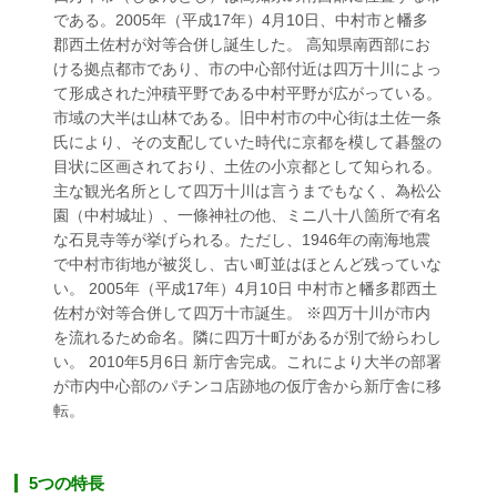
である。2005年（平成17年）4月10日、中村市と幡多
郡西土佐村が対等合併し誕生した。 高知県南西部にお
ける拠点都市であり、市の中心部付近は四万十川によっ
て形成された沖積平野である中村平野が広がっている。
市域の大半は山林である。旧中村市の中心街は土佐一条
氏により、その支配していた時代に京都を模して碁盤の
目状に区画されており、土佐の小京都として知られる。
主な観光名所として四万十川は言うまでもなく、為松公
園（中村城址）、一條神社の他、ミニ八十八箇所で有名
な石見寺等が挙げられる。ただし、1946年の南海地震
で中村市街地が被災し、古い町並はほとんど残っていな
い。 2005年（平成17年）4月10日 中村市と幡多郡西土
佐村が対等合併して四万十市誕生。 ※四万十川が市内
を流れるため命名。隣に四万十町があるが別で紛らわし
い。 2010年5月6日 新庁舎完成。これにより大半の部署
が市内中心部のパチンコ店跡地の仮庁舎から新庁舎に移
転。
5つの特長