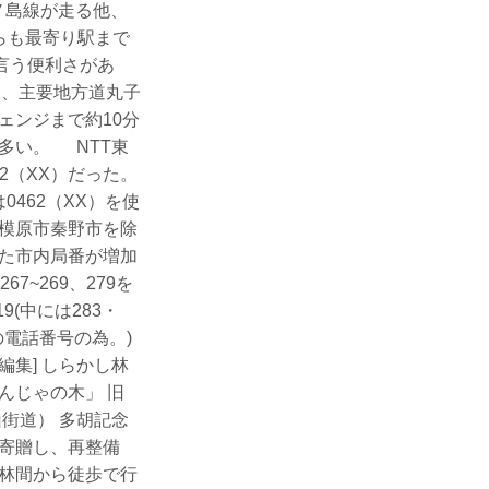
ノ島線が走る他、
らも最寄り駅まで
言う便利さがあ
線、主要地方道丸子
ェンジまで約10分
多い。 NTT東
2（XX）だった。
0462（XX）を使
模原市秦野市を除
た市内局番が増加
7~269、279を
9(中には283・
の電話番号の為。)
集] しらかし林
んじゃの木」 旧
街道） 多胡記念
寄贈し、再整備
林間から徒歩で行