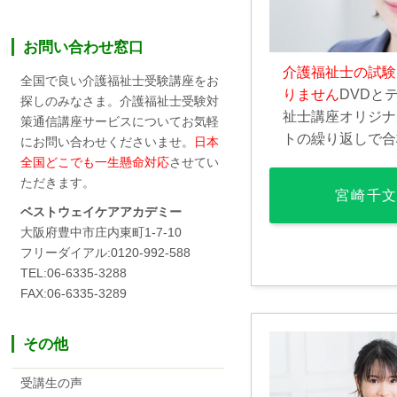
お問い合わせ窓口
介護福祉士の試験
全国で良い介護福祉士受験講座をお
りません
DVDと
探しのみなさま。介護福祉士受験対
祉士講座オリジナ
策通信講座サービスについてお気軽
トの繰り返しで合
にお問い合わせくださいませ。
日本
全国どこでも一生懸命対応
させてい
ただきます。
宮崎千
ベストウェイケアアカデミー
大阪府豊中市庄内東町1-7-10
フリーダイアル:0120-992-588
TEL:06-6335-3288
FAX:06-6335-3289
その他
受講生の声