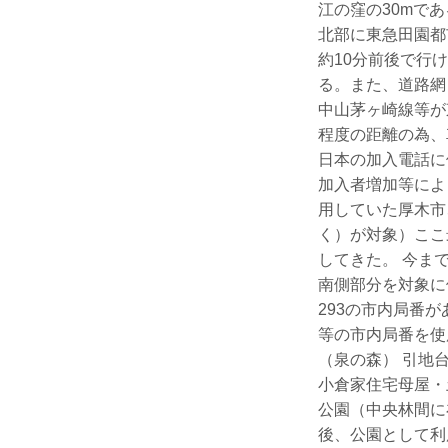
江の窪の30mで
北部に東急田園都
約10分前後で行
る。また、道路網
中山茅ヶ崎線等が
程度の距離の為、
日本の加入電話に使
加入者増加等により
用していた厚木市
く）が対象）ここ
してきた。 今まで2
南側部分を対象に使用
293の市内局番
等の市内局番を使
（泉の森） 引地
小倉家住宅母屋・
公園（中央林間に
後、公園として利