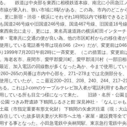
ある。 鉄道は中央部を東西に相模鉄道本線、南北に小田急江
市線が乗入れ、狭い市域に8駅がある。この為、市内のどこか
け、更に新宿・渋谷・横浜にそれぞれ1時間以内で移動できると
も国道246号線や旧国道246号線、国道467号線、旧国道16号
東西南北に走り、更には、東名高速道路の横浜町田インターチ
車・電車共に交通の便が良い為、他の市区町村からの移住者が
用している電話番号帯は現在046（2××）だが、変更前は046
1999年7月20日午前2時に一斉変更。（この措置は、変更前は
、海老名市、座間市、愛甲郡愛川町、愛甲郡清川村（一部旧相
最近、加入電話の回線数が多くなった為か、今まで使用してい
60~265の局番は市内中心部を、271~278までは北側部分を、26
していたが、ここ最近200~201、208、240、244、217~21
がある。これはJ-comのケーブルテレビ加入者が電話利用する為
用している所も目立つ様になって来た。 旧跡・名所・公園 [編
台公園 つきみ野遺跡 下鶴間ふるさと館 深見神社・「なんじゃも
土蔵（市指定重要有形文化財） 下鶴間の矢倉沢往還（現：大山
在住していた故多胡夫妻が大和市へ土地・家屋・建設費等全て
用する事となった。小田急電鉄中央林間駅、東京急行電鉄中央