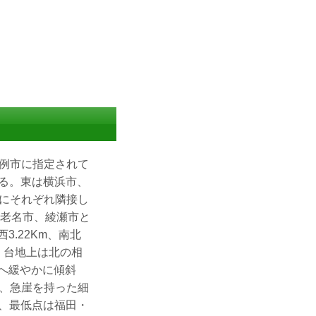
例市に指定されて
ある。東は横浜市、
にそれぞれ隣接し
海老名市、綾瀬市と
3.22Km、南北
、台地上は北の相
南へ緩やかに傾斜
、急崖を持った細
m、最低点は福田・