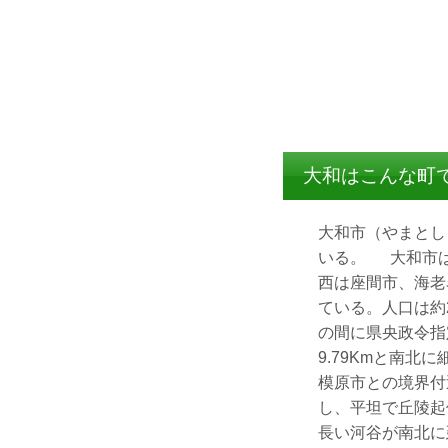
大和はこんな町
大和市（やまとし
いる。 大和市は
西は座間市、海老
ている。人口は約
の間に県央政令指定
9.79Kmと南
模原市との境界付
し、平坦で丘陵起
長い河谷が南北に