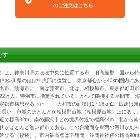
のご注文はこちら
です
）は、神奈川県のほぼ中央に位置する市。旧高座郡。国から特
神奈川県のほぼ中央部に位置し、東京都心から40km圏内に
名市、綾瀬市に、南は藤沢市、北は、相模原市、東京都町田市
22万人。特例市に指定されている。かつて隣接する座間市、
都市構想があった。 大和市の面積は27.06km2、広袤は東西
北に細長い。市域のほとんどが相模野台地（相模原台地）上にあり
近で標高82m、南の藤沢市との境界付近で標高44m、北から
伏がほとんど無い都市である。この台地面を東西の河川が刻み
延びる（後述）。市内最高点は下鶴間・浅間神社跡の標高90