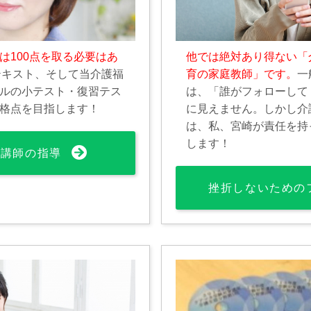
は100点を取る必要はあ
他では絶対あり得ない「
テキスト、そして当介護福
育の家庭教師」です。
一
ルの小テスト・復習テス
は、「誰がフォローして
格点を目指します！
に見えません。しかし介
は、私、宮崎が責任を持
します！
文講師の指導
挫折しないための