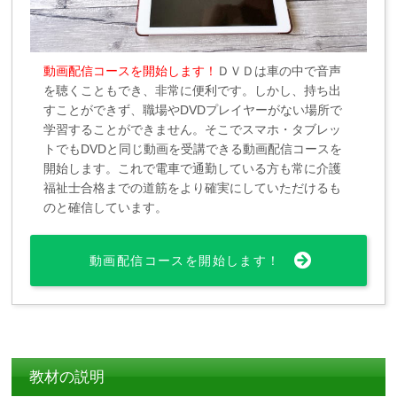
動画配信コースを開始します！
ＤＶＤは車の中で音声
を聴くこともでき、非常に便利です。しかし、持ち出
すことができず、職場やDVDプレイヤーがない場所で
学習することができません。そこでスマホ・タブレッ
トでもDVDと同じ動画を受講できる動画配信コースを
開始します。これで電車で通勤している方も常に介護
福祉士合格までの道筋をより確実にしていただけるも
のと確信しています。
動画配信コースを開始します！
教材の説明