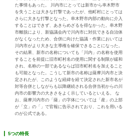
た事情もあった。 川内市にとっては新市から串木野市
を失うことは大きな打撃であったが、他町村にとっては
さらに大きな打撃となった。串木野市内部の動向に介入
することはできず、あきらめざるを得なかった。串木野
市離脱により、新協議会内で川内市に対抗できる自治体
がなくなったため、合併に向けた協議・作業においては
川内市がより大きな主導権を確保できることになった。
その結果、新市の名称についても「川内」の名称を使用
することを前提に旧市町村名の使用に関する制限が緩和
され、名称の一部であるならば旧市町村名を加えること
も可能となった。こうして新市の名称は薩摩川内市と決
定されたが、このような経緯を経て決定された新市名が
対等合併としながらも以降継続される合併当初からの川
内市の影響力の大きさをよく示しているといえる。 な
お、薩摩川内市の「薩」の字体については「産」の上部
が「立」の「」で官報に告示されており、これを用いる
のが公式である。
5つの特長