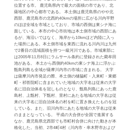
位置する市。 鹿児島県内で最大の面積の市であり、北
薩地区の中心都市である。 本土側は鹿児島県のやや北
西部、鹿児島市の北西約40kmの場所に広がる川内平野
のほぼ全域を市域としており、市域の西側は東シナ海に
面している。本市の中心市街地は本土側市域の西部にあ
るが、海沿いではなく、海岸から10kmほど内陸に入っ
た場所にある。本土側市域を東西に流れる川内川は九州
で2番目の流域面積を持つ一級河川である。市域東部に
は2005年11月8日にラムサール条約に登録された藺牟田
池がある。 本土から西側約40kmの東シナ海上に浮かぶ
甑島列島も全域が薩摩川内市の市域に含まれる。 大字
は薩摩川内市発足の際、本土側の樋脇町・入来町・東郷
町・祁答院町に含まれていた地域の大字名は従来の大字
名に旧自治体名を冠しものとなり、甑島列島にあった鹿
島村、上甑村、下甑村、里村にあたる地域の大字名は従
来の大字名に旧自治体名の村を町に置き換えたものを冠
している。また、旧川内市にあたる地域の大字名は従来
のままとなっている。 平成の大合併が全国で進展する
なか、鹿児島県北西部でも市町村合併に向けた動きが本
格化した。当初、2市4町4村（川内市・串木野市および