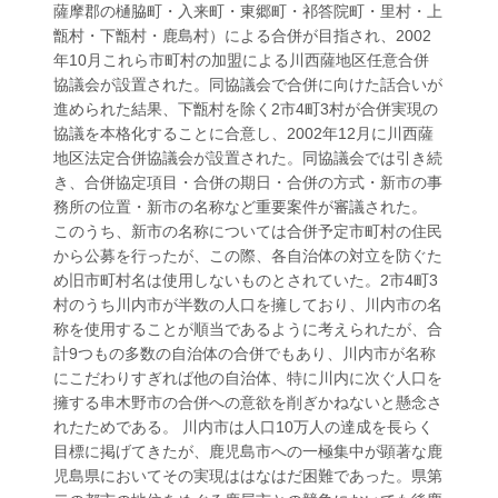
薩摩郡の樋脇町・入来町・東郷町・祁答院町・里村・上
甑村・下甑村・鹿島村）による合併が目指され、2002
年10月これら市町村の加盟による川西薩地区任意合併
協議会が設置された。同協議会で合併に向けた話合いが
進められた結果、下甑村を除く2市4町3村が合併実現の
協議を本格化することに合意し、2002年12月に川西薩
地区法定合併協議会が設置された。同協議会では引き続
き、合併協定項目・合併の期日・合併の方式・新市の事
務所の位置・新市の名称など重要案件が審議された。
このうち、新市の名称については合併予定市町村の住民
から公募を行ったが、この際、各自治体の対立を防ぐた
め旧市町村名は使用しないものとされていた。2市4町3
村のうち川内市が半数の人口を擁しており、川内市の名
称を使用することが順当であるように考えられたが、合
計9つもの多数の自治体の合併でもあり、川内市が名称
にこだわりすぎれば他の自治体、特に川内に次ぐ人口を
擁する串木野市の合併への意欲を削ぎかねないと懸念さ
れたためである。 川内市は人口10万人の達成を長らく
目標に掲げてきたが、鹿児島市への一極集中が顕著な鹿
児島県においてその実現ははなはだ困難であった。県第