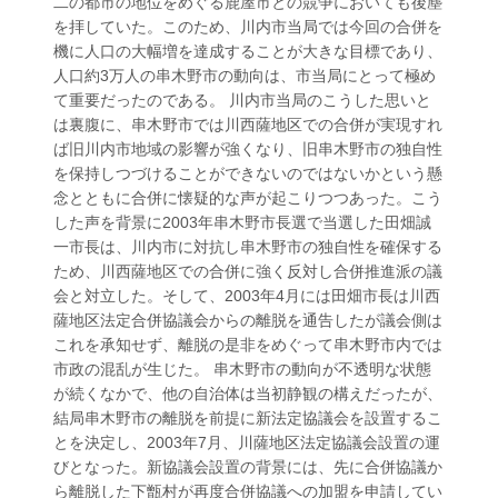
二の都市の地位をめぐる鹿屋市との競争においても後塵
を拝していた。このため、川内市当局では今回の合併を
機に人口の大幅増を達成することが大きな目標であり、
人口約3万人の串木野市の動向は、市当局にとって極め
て重要だったのである。 川内市当局のこうした思いと
は裏腹に、串木野市では川西薩地区での合併が実現すれ
ば旧川内市地域の影響が強くなり、旧串木野市の独自性
を保持しつづけることができないのではないかという懸
念とともに合併に懐疑的な声が起こりつつあった。こう
した声を背景に2003年串木野市長選で当選した田畑誠
一市長は、川内市に対抗し串木野市の独自性を確保する
ため、川西薩地区での合併に強く反対し合併推進派の議
会と対立した。そして、2003年4月には田畑市長は川西
薩地区法定合併協議会からの離脱を通告したが議会側は
これを承知せず、離脱の是非をめぐって串木野市内では
市政の混乱が生じた。 串木野市の動向が不透明な状態
が続くなかで、他の自治体は当初静観の構えだったが、
結局串木野市の離脱を前提に新法定協議会を設置するこ
とを決定し、2003年7月、川薩地区法定協議会設置の運
びとなった。新協議会設置の背景には、先に合併協議か
ら離脱した下甑村が再度合併協議への加盟を申請してい