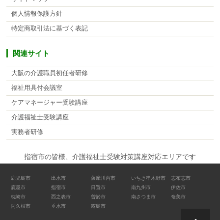
個人情報保護方針
特定商取引法に基づく表記
関連サイト
大阪の介護職員初任者研修
福祉用具付会議室
ケアマネージャー受験講座
介護福祉士受験講座
実務者研修
指宿市の皆様、介護福祉士受験対策講座対応エリアです
鹿児島市
出水市
薩摩川内市
いちき串木野市
志布志市
鹿屋市
指宿市
日置市
南九州市
伊佐市
枕崎市
西之表市
曽於市
南さつま市
奄美市
阿久根市
垂水市
霧島市