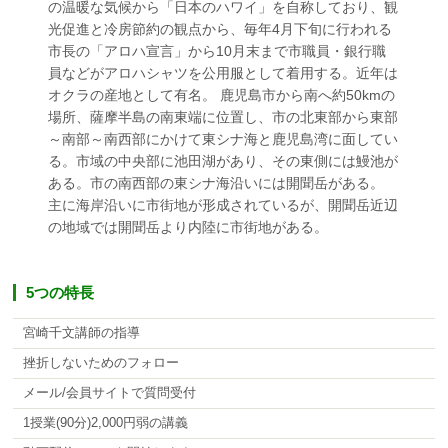
の温暖な気候から「日本のハワイ」を自称しており、観
光促進と冷房節約の観点から、毎年4月下旬に行われる
市長の「アロハ宣言」から10月末まで市職員・銀行職
員などがアロハシャツを公用服として着用する。近年は
オクラの産地として有名。 鹿児島市から南へ約50kmの
場所、薩摩半島の南東端に位置し、市の北東部から東部
～南部～南西部にかけて東シナ海と鹿児島湾に面してい
る。市域の中央部に池田湖があり、その東側には鰻池が
ある。市の南西部の東シナ海沿いには開聞岳がある。
主に海岸沿いに市街地が形成されているが、開聞岳近辺
の地域では開聞岳より内陸に市街地がある。
5つの特長
宮崎千文講師の指導
挫折しないためのフォロー
メール/会員サイトで質問受付
1授業(90分)2,000円弱の講義