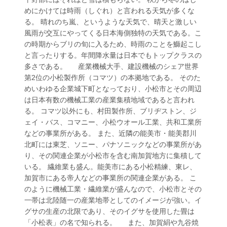
めにかけては時雨（しぐれ）と言われる天気が多くな
る。 晴れのち嵐、というような天気で、晴天と激しい
風雨が交互にやってくる日本海側独特の天気である。こ
の時期からブリの旬に入るため、時雨のことを鰤起こし
と言ったりする。年間降水量は日本でもトップクラスの
多さである。 産業機械大手、建設機械のシェア世界
第2位の小松製作所（コマツ）の本拠地である。 そのた
めいわゆる企業城下町となっており、小松市とその周辺
は日本有数の機械工業の産業集積地域であると言われ
る。 コマツ以外にも、村田製作所、ブリヂストン、ジ
ェイ・バス、コマニー、小松ウオール工業、共和工業所
などの事業所がある。 また、近隣の能美市・能美郡川
北町には東芝、ソニー、パナソニックなどの事業所があ
り、その関連企業が小松市を含む南加賀地方に集積して
いる。 繊維業も盛ん。能美市にある小松精練、東レ、
加賀市にある帝人などの事業所の関連企業がある。 こ
のように機械工業・繊維業が盛んなので、小松市とその
一帯は北陸随一の産業地帯としてのイメージが強い。イ
グサの生産の北限であり、そのイグサを使用した畳は
「小松表」の名で知られる。 また、加賀絹や九谷焼