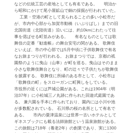
などの伝統工芸の産地としても有名である。 明治か
ら昭和にかけて尾小屋鉱山で銅の採掘が行われていた。
工業・空港の町として見られることの多い小松市だ
が、市内中心部から加賀市動橋（いぶりばし）までの旧
北国街道（北陸街道）沿いには、約10kmにわたって往
事を偲ばせる町並みがある。 有名なものとしては歌
舞伎の定番『勧進帳』の舞台安宅の関がある。 歌舞伎
といえば、市の中心部では5月中頃に子供歌舞伎で有名
なお旅まつりが行われる。 お旅まつりでは、京都の祇
園祭のように曳山（山車）が町を巡る。曳山はそのまま
小さな歌舞伎舞台となり、町の辻々で子供たちが歌舞伎
を披露する。 歌舞伎に所縁のある市として、小松市は
「歌舞伎の町」をスローガンに町興しをしている。
市役所の近くには芦城公園がある。これは1904年（明
治37年）に小松城三ノ丸跡に作られた回遊式庭園であ
る。 兼六園を手本に作られており、園内には小川や池
が多数配されている。 石川県の桜の名所として有名で
ある。 市内の粟津温泉には世界一古いホテルとして
ギネスブックにも載る法師旅館という温泉旅館がある。
この旅館は718年（養老2年）の創業であり、実に1300