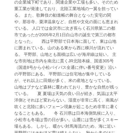
の企業城下町であり、関連企業や工場も多い。そのため
重工業が発達しており、北陸工業地域の一翼を担ってい
る。 また、歌舞伎の勧進帳の舞台となった安宅の関
や、那谷寺、粟津温泉など、自然や文化の面にも恵まれ
ている。 人口では金沢市に次ぎ長らく石川県第二の都
市であったが2005年2月1日白山市の誕生で第三の都市
となった。 西は平野部で日本海に面して、東は山地
に囲まれている。山のある東から西に梯川が流れてい
る。 平野部、山地とも面積は広いが海岸線は短い。 主
な市街地は市内を南北に貫くJR北陸本線、国道305号
（国道8号から小松バイパス全通に伴い番号変更）沿い
の平野部にある。 平野部には住宅地が集中している
が、それ以上に田畑が多く、米の産地となっている。
山地はブナなど森林に覆われており、豊かな自然が残っ
ている。 夏 夏場は天気の良い日が続き、気温は太平
洋側とそれほど変わらない。湿度が非常に高く、南風が
吹くと北陸に多いフェーン現象が起こるため非常に暑く
なることもある。 冬 石川県は日本海側気候に入り、
小松市も冬場は雪の日が多い。山麓には雪が多くスキー
場もある。 しかし、暖かい対馬海流のため、海に近い
平野部にはそれほど雪は積もらない。 秋から冬のはじ