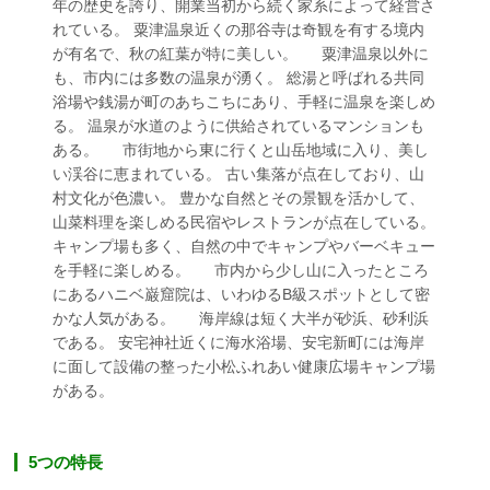
年の歴史を誇り、開業当初から続く家系によって経営さ
れている。 粟津温泉近くの那谷寺は奇観を有する境内
が有名で、秋の紅葉が特に美しい。 粟津温泉以外に
も、市内には多数の温泉が湧く。 総湯と呼ばれる共同
浴場や銭湯が町のあちこちにあり、手軽に温泉を楽しめ
る。 温泉が水道のように供給されているマンションも
ある。 市街地から東に行くと山岳地域に入り、美し
い渓谷に恵まれている。 古い集落が点在しており、山
村文化が色濃い。 豊かな自然とその景観を活かして、
山菜料理を楽しめる民宿やレストランが点在している。
キャンプ場も多く、自然の中でキャンプやバーベキュー
を手軽に楽しめる。 市内から少し山に入ったところ
にあるハニベ巌窟院は、いわゆるB級スポットとして密
かな人気がある。 海岸線は短く大半が砂浜、砂利浜
である。 安宅神社近くに海水浴場、安宅新町には海岸
に面して設備の整った小松ふれあい健康広場キャンプ場
がある。
5つの特長