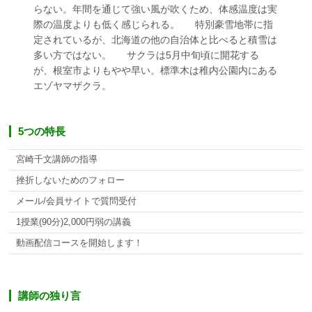
らない。年間を通じて強い風が吹くため、体感温度は実
際の温度よりも低く感じられる。 特別豪雪地帯に指
定されているが、北海道の他の自治体と比べると積雪は
多い方ではない。 サクラは5月中旬頃に開花する
が、根室市よりもやや早い。標準木は稚内公園内にある
エゾヤマザクラ。
5つの特長
宮崎千文講師の指導
挫折しないためのフォロー
メール/会員サイトで質問受付
1授業(90分)2,000円弱の講義
動画配信コースを開始します！
講師の独り言