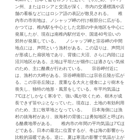
ン州、またはロシアと交流が深く、市内の交通標識や店
舗の看板などにはロシア語の表記が散見される。 稚
内市の市街地は、ノシャップ岬の付け根部分に広がる。
かつては、稚内駅を中心とした北部の中央地区を中心に
発展したが、現在は南稚内駅付近や、国道40号沿いの
郊外が発展している。 ノシャップ岬と宗谷岬の中間
地点には、声問という漁村がある。この辺りは、声問川
が形成した扇状地であり、背後に大沼、さらに内陸には
沼川地区がある。土地は平坦だが畑作には適さない気候
のため、主に酪農が行われている。 宗谷岬付近に
は、漁村の大岬がある。宗谷岬南部には宗谷丘陵が広が
る。この宗谷丘陵は、度重なる大火と侵食により樹木を
喪失し、独特の地形・風景をしている。年平均気温は
7℃ほどしかなく寒冷で、強い風が吹くため、樹木が成
長できず笹やぶとなっていた。現在は、土地の有効利用
のため、主に牧草地となっている。 日本海側には漁
村の抜海村があり、抜海村の背後には勇知地区と呼ばれ
る酪農地帯がある。 稚内市の年間の平均気温は7℃ほ
どである。日本の最北に位置するが、冬は海の影響から
比較的温暖である。逆に、夏は寒流の影響で気温が上が