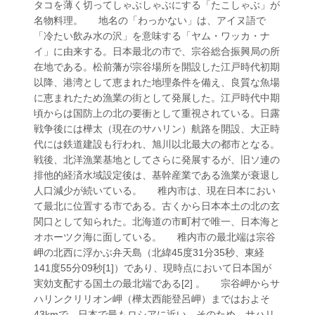
タコを薄く切ってしゃぶしゃぶにする「たこしゃぶ」が
名物料理。 地名の「わっかない」は、アイヌ語で
「冷たい飲み水の沢」を意味する「ヤム・ワッカ・ナ
イ」に由来する。日本最北の市で、宗谷総合振興局の所
在地である。松前藩が宗谷場所を開設した江戸時代初期
以降、港湾として恵まれた地理条件を備え、良質な魚場
に恵まれたため漁業の街として発展した。江戸時代中期
頃からは国防上の北の要衝として重視されている。日露
戦争後には樺太（現在のサハリン）航路を開設、大正時
代には鉄道建設も行われ、旭川以北最大の都市となる。
戦後、北洋漁業基地としてさらに発展するが、旧ソ連の
排他的経済水域設定後は、基幹産業である漁業が衰退し
人口減少が続いている。 稚内市は、現在日本におい
て最北に位置する市である。古くから日本本土の北の玄
関口として知られた。北海道の市町村で唯一、日本海と
オホーツク海に面している。 稚内市の最北端は宗谷
岬の北西に浮かぶ弁天島（北緯45度31分35秒、東経
141度55分09秒[1]）であり、現時点において日本国が
実効支配する国土の最北端である[2] 。 宗谷岬からサ
ハリンクリリオン岬（樺太西能登呂岬）まではおよそ
43kmで、日本で最もロシアに近い。そのため、サハリ