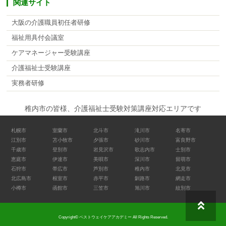
関連サイト
大阪の介護職員初任者研修
福祉用具付会議室
ケアマネージャー受験講座
介護福祉士受験講座
実務者研修
稚内市の皆様、介護福祉士受験対策講座対応エリアです
札幌市
室蘭市
北斗市
滝川市
名寄市
江別市
苫小牧市
夕張市
砂川市
富良野市
千歳市
登別市
岩見沢市
歌志内市
士別市
恵庭市
伊達市
美唄市
深川市
留萌市
石狩市
帯広市
芦別市
稚内市
北見市
北広島市
根室市
赤平市
釧路市
網走市
小樽市
函館市
三笠市
旭川市
紋別市
Copyright© ベストウェイケアアカデミー All Rights Reserved.