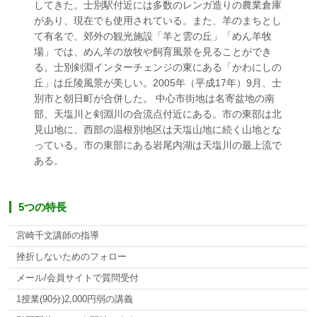
してきた。士別駅付近には多数のレンガ造りの農業倉庫
があり、現在でも使用されている。また、羊のまちとし
て有名で、郊外の観光施設「羊と雲の丘」「めん羊牧
場」では、めん羊の放牧や飼育風景を見ることができ
る。士別剣淵インターチェンジの東にある「かわにしの
丘」は丘陵風景が美しい。2005年（平成17年）9月、士
別市と朝日町が合併した。 中心市街地は名寄盆地の南
部、天塩川と剣淵川の合流点付近にある。市の東部は北
見山地に、西部の温根別地区は天塩山地に続く山地とな
っている。市の東部にある岩尾内湖は天塩川の最上流で
ある。
5つの特長
宮崎千文講師の指導
挫折しないためのフォロー
メール/会員サイトで質問受付
1授業(90分)2,000円弱の講義