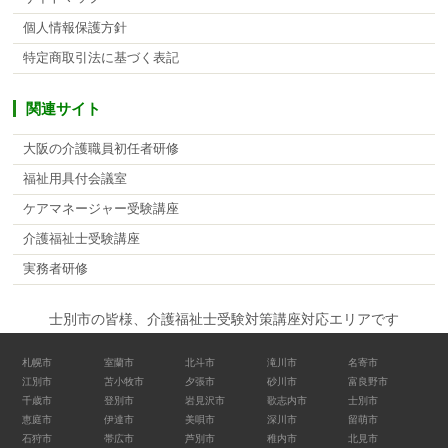
個人情報保護方針
特定商取引法に基づく表記
関連サイト
大阪の介護職員初任者研修
福祉用具付会議室
ケアマネージャー受験講座
介護福祉士受験講座
実務者研修
士別市の皆様、介護福祉士受験対策講座対応エリアです
札幌市
室蘭市
北斗市
滝川市
名寄市
江別市
苫小牧市
夕張市
砂川市
富良野市
千歳市
登別市
岩見沢市
歌志内市
士別市
恵庭市
伊達市
美唄市
深川市
留萌市
石狩市
帯広市
芦別市
稚内市
北見市