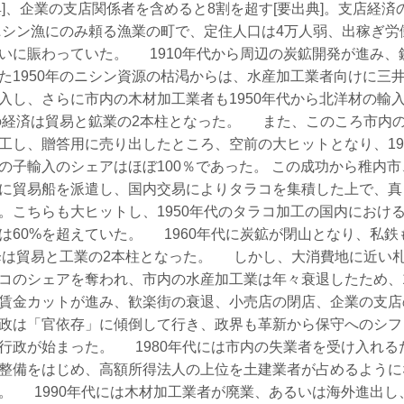
典]、企業の支店関係者を含めると8割を超す[要出典]。支店
はニシン漁にのみ頼る漁業の町で、定住人口は4万人弱、出稼ぎ労
いに賑わっていた。 1910年代から周辺の炭鉱開発が進み、
た1950年のニシン資源の枯渇からは、水産加工業者向けに三
入し、さらに市内の木材加工業者も1950年代から北洋材の輸
市の経済は貿易と鉱業の2本柱となった。 また、このころ市内
工し、贈答用に売り出したところ、空前の大ヒットとなり、19
の子輸入のシェアはほぼ100％であった。 この成功から稚内
に貿易船を派遣し、国内交易によりタラコを集積した上で、真
。こちらも大ヒットし、1950年代のタラコ加工の国内におけ
は60%を超えていた。 1960年代に炭鉱が閉山となり、私
以降は貿易と工業の2本柱となった。 しかし、大消費地に近い
コのシェアを奪われ、市内の水産加工業は年々衰退したため、1
賃金カットが進み、歓楽街の衰退、小売店の閉店、企業の支店
政は「官依存」に傾倒して行き、政界も革新から保守へのシフ
行政が始まった。 1980年代には市内の失業者を受け入れる
整備をはじめ、高額所得法人の上位を土建業者が占めるように
。 1990年代には木材加工業者が廃業、あるいは海外進出し