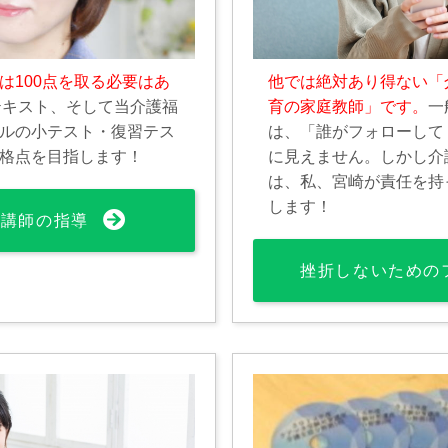
は100点を取る必要はあ
他では絶対あり得ない「
テキスト、そして当介護福
育の家庭教師」です。
一
ルの小テスト・復習テス
は、「誰がフォローして
格点を目指します！
に見えません。しかし介
は、私、宮崎が責任を持
します！
文講師の指導
挫折しないための