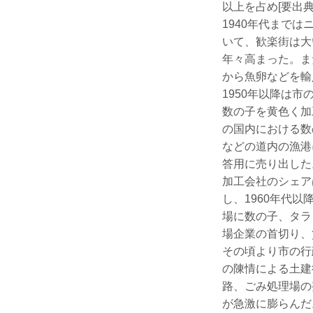
以上を占め[要出
1940年代まで
いて、歓楽街は大
年々高まった。ま
から魚卵などを輸
1950年以降は
数の子を黄色く加
の国内における数
などの道内の漁港
答用に売り出した
加工会社のシェア
し、1960年代
場に数の子、タラ
場企業の首切り、
その頃より市の行
の陳情による土建
路、ごみ処理場の
が急激に膨らんだ