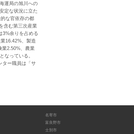
海運局の旭川への
安定な状況に立た
型的な官依存の都
員を含む第三次産業
は3%余りを占める
16.42%、製造
業2.50%、農業
の順となっている。
ンター職員は「サ
名寄市
富良野市
士別市