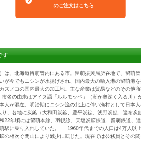
のご注文はこちら
です
）は、北海道留萌管内にある市。留萌振興局所在地で、留萌管
いが今でもニシンが水揚げされ、国内最大の輸入港の留萌港を
カズノコの国内最大の加工地。主な産業は貿易などのその他商
 市名の由来はアイヌ語「ルルモッペ」（潮が奥深く入る川）
本人が混在、明治期にニシン漁の北上に伴い漁村として日本人
り、各地に炭鉱（大和田炭鉱、豊平炭鉱、浅野炭鉱、達布炭
和22年頃には留萌本線、羽幌線、天塩炭砿鉄道、留萌鉄道、
萌駅に乗り入れしていた。 1960年代までの人口は4万人以
鉱の相次ぐ閉山により減少に転じた。現在では公務員とその関