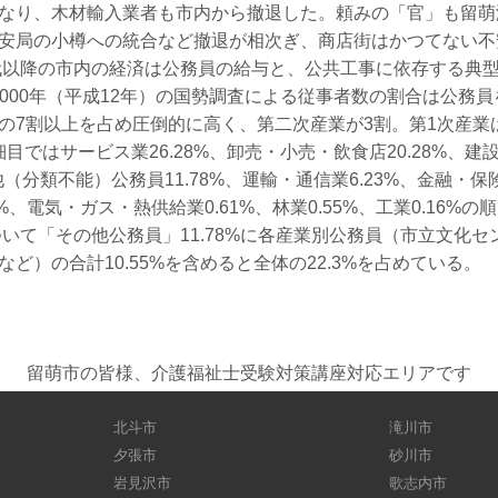
なり、木材輸入業者も市内から撤退した。頼みの「官」も留萌
安局の小樽への統合など撤退が相次ぎ、商店街はかつてない不
年代以降の市内の経済は公務員の給与と、公共工事に依存する典
000年（平成12年）の国勢調査による従事者数の割合は公務
の7割以上を占め圧倒的に高く、第二次産業が3割。第1次産業
ではサービス業26.28%、卸売・小売・飲食店20.28%、建設業
の他（分類不能）公務員11.78%、運輸・通信業6.23%、金融・保険
18%、電気・ガス・熱供給業0.61%、林業0.55%、工業0.16%
て「その他公務員」11.78%に各産業別公務員（市立文化セ
ど）の合計10.55%を含めると全体の22.3%を占めている。
留萌市の皆様、介護福祉士受験対策講座対応エリアです
北斗市
滝川市
夕張市
砂川市
岩見沢市
歌志内市