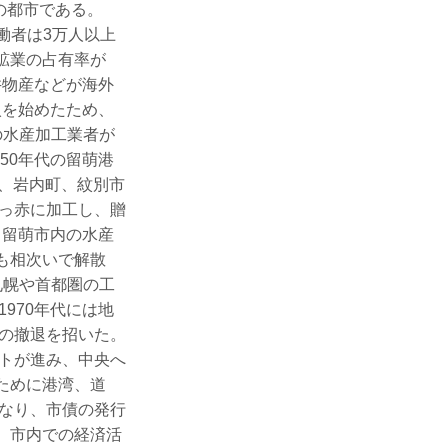
経済の都市である。
働者は3万人以上
鉱業の占有率が
井物産などが海外
入を始めたため、
の水産加工業者が
50年代の留萌港
市、岩内町、紋別市
っ赤に加工し、贈
る留萌市内の水産
鉄も相次いで解散
札幌や首都圏の工
970年代には地
の撤退を招いた。
トが進み、中央へ
ために港湾、道
なり、市債の発行
、市内での経済活