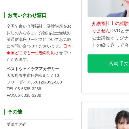
お問い合わせ窓口
介護福祉士の試験
全国で良い介護福祉士受験講座をお
りません
DVDと
探しのみなさま。介護福祉士受験対
祉士講座オリジナ
策通信講座サービスについてお気軽
トの繰り返しで合
にお問い合わせくださいませ。
日本
全国どこでも一生懸命対応
させてい
ただきます。
宮崎千
ベストウェイケアアカデミー
大阪府豊中市庄内東町1-7-10
フリーダイアル:0120-992-588
TEL:06-6335-3288
FAX:06-6335-3289
その他
受講生の声