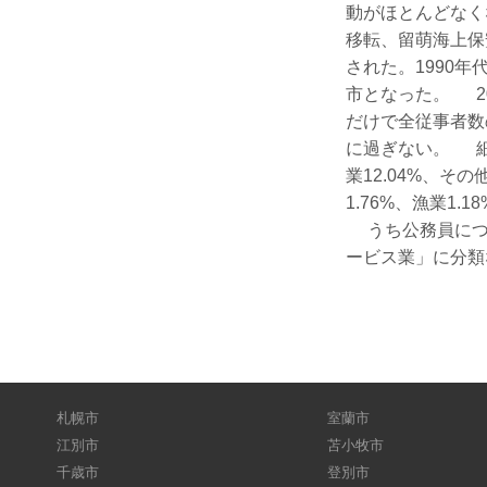
動がほとんどなく
移転、留萌海上保
された。1990
市となった。 2
だけで全従事者数
に過ぎない。 細目
業12.04%、そ
1.76%、漁業1.
うち公務員につい
ービス業」に分類な
札幌市
室蘭市
江別市
苫小牧市
千歳市
登別市