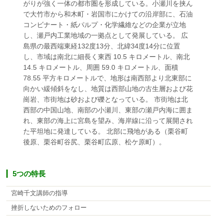
がりが強く一体の都市圏を形成している。小瀬川を挟ん
で大竹市から和木町・岩国市にかけての沿岸部に、石油
コンビナート・紙パルプ・化学繊維などの企業が立地
し、瀬戸内工業地域の一拠点として発展している。 広
島県の最西端東経132度13分、北緯34度14分に位置
し、市域は南北に細長く東西 10.5 キロメートル、南北
14.5 キロメートル、周囲 59.0 キロメートル、面積
78.55 平方キロメートルで、地形は南西部より北東部に
向かい緩傾斜をなし、地質は西部山地の古生層および花
崗岩、市街地は砂および礫となっている。 市街地は北
西部の中国山地、南部の小瀬川、東部の瀬戸内海に囲ま
れ、東部の海上に宮島を望み、海岸線に沿って展開され
た平坦地に発達している。 北部に飛地がある（栗谷町
後原、栗谷町谷尻、栗谷町広原、松ケ原町）。
5つの特長
宮崎千文講師の指導
挫折しないためのフォロー