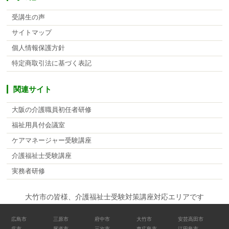
受講生の声
サイトマップ
個人情報保護方針
特定商取引法に基づく表記
関連サイト
大阪の介護職員初任者研修
福祉用具付会議室
ケアマネージャー受験講座
介護福祉士受験講座
実務者研修
大竹市の皆様、介護福祉士受験対策講座対応エリアです
広島市
三原市
府中市
大竹市
安芸高田市
呉市
尾道市
三次市
東広島市
江田島市