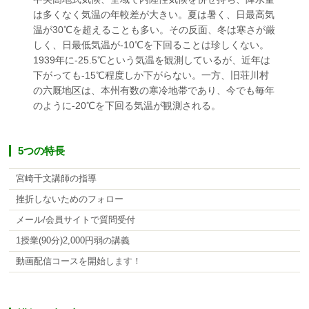
は多くなく気温の年較差が大きい。夏は暑く、日最高気
温が30℃を超えることも多い。その反面、冬は寒さが厳
しく、日最低気温が-10℃を下回ることは珍しくない。
1939年に-25.5℃という気温を観測しているが、近年は
下がっても-15℃程度しか下がらない。一方、旧荘川村
の六厩地区は、本州有数の寒冷地帯であり、今でも毎年
のように-20℃を下回る気温が観測される。
5つの特長
宮崎千文講師の指導
挫折しないためのフォロー
メール/会員サイトで質問受付
1授業(90分)2,000円弱の講義
動画配信コースを開始します！