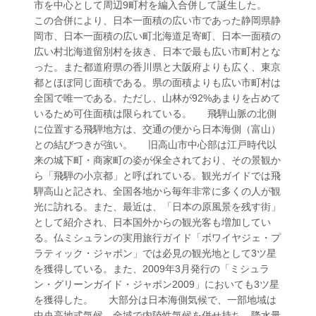
市を中心として周辺9町村を編入合併して誕生した。
この合併により、日本一面積の広い市であった静岡県静
岡市、日本一面積の広い町北海道足寄町、日本一面積の
広い村北海道留別村を抜き、日本で最も広い市町村とな
った。また都道府県の香川県と大阪府よりも広く、東京
都とほぼ同じ面積である。県の面積よりも広い市町村は
全国で唯一である。ただし、山林が92%あまりを占めて
いるため可住面積は限られている。 飛騨山脈の北側
に位置する飛騨地方は、交通の便から日本海側（富山）
との結びつきが強い。 旧高山市中心部は江戸時代以
来の城下町・商家町の姿が保全されており、その景観か
ら「飛騨の小京都」と呼ばれている。観光ガイドでは飛
騨高山と記され、全国各地から毎年非常に多くの人が観
光に訪れる。また、最近は、「日本の原風景を残す街」
として紹介され、日本国外からの観光客も増加してい
る。仏ミシュランの実用旅行ガイド「ボワイヤジェ・プ
ラティック・ジャポン」では必見の観光地として3ツ星
を獲得している。また、2009年3月発行の「ミシュラ
ン・グリーンガイド・ジャポン2009」においても3ツ星
を獲得した。 大部分は日本海側気候で、一部地域は
中央高地式気候、全域で内陸性気候を併せ持ち、降水量