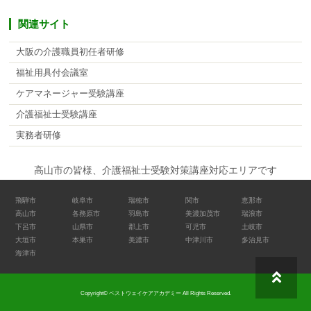
関連サイト
大阪の介護職員初任者研修
福祉用具付会議室
ケアマネージャー受験講座
介護福祉士受験講座
実務者研修
高山市の皆様、介護福祉士受験対策講座対応エリアです
飛騨市
岐阜市
瑞穂市
関市
恵那市
高山市
各務原市
羽島市
美濃加茂市
瑞浪市
下呂市
山県市
郡上市
可児市
土岐市
大垣市
本巣市
美濃市
中津川市
多治見市
海津市
Copyright© ベストウェイケアアカデミー All Rights Reserved.