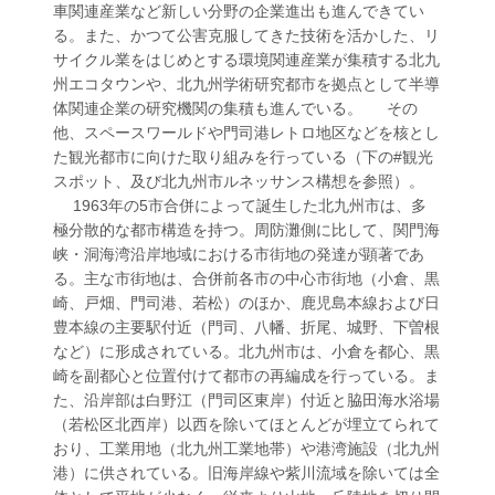
車関連産業など新しい分野の企業進出も進んできてい
る。また、かつて公害克服してきた技術を活かした、リ
サイクル業をはじめとする環境関連産業が集積する北九
州エコタウンや、北九州学術研究都市を拠点として半導
体関連企業の研究機関の集積も進んでいる。 その
他、スペースワールドや門司港レトロ地区などを核とし
た観光都市に向けた取り組みを行っている（下の#観光
スポット、及び北九州市ルネッサンス構想を参照）。
1963年の5市合併によって誕生した北九州市は、多
極分散的な都市構造を持つ。周防灘側に比して、関門海
峡・洞海湾沿岸地域における市街地の発達が顕著であ
る。主な市街地は、合併前各市の中心市街地（小倉、黒
崎、戸畑、門司港、若松）のほか、鹿児島本線および日
豊本線の主要駅付近（門司、八幡、折尾、城野、下曽根
など）に形成されている。北九州市は、小倉を都心、黒
崎を副都心と位置付けて都市の再編成を行っている。ま
た、沿岸部は白野江（門司区東岸）付近と脇田海水浴場
（若松区北西岸）以西を除いてほとんどが埋立てられて
おり、工業用地（北九州工業地帯）や港湾施設（北九州
港）に供されている。旧海岸線や紫川流域を除いては全