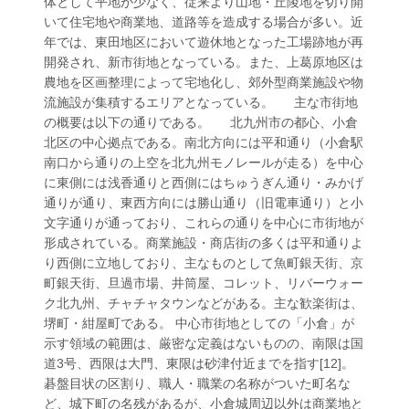
体として平地が少なく、従来より山地・丘陵地を切り開
いて住宅地や商業地、道路等を造成する場合が多い。近
年では、東田地区において遊休地となった工場跡地が再
開発され、新市街地となっている。また、上葛原地区は
農地を区画整理によって宅地化し、郊外型商業施設や物
流施設が集積するエリアとなっている。 主な市街地
の概要は以下の通りである。 北九州市の都心、小倉
北区の中心拠点である。南北方向には平和通り（小倉駅
南口から通りの上空を北九州モノレールが走る）を中心
に東側には浅香通りと西側にはちゅうぎん通り・みかげ
通りが通り、東西方向には勝山通り（旧電車通り）と小
文字通りが通っており、これらの通りを中心に市街地が
形成されている。商業施設・商店街の多くは平和通りよ
り西側に立地しており、主なものとして魚町銀天街、京
町銀天街、旦過市場、井筒屋、コレット、リバーウォー
ク北九州、チャチャタウンなどがある。主な歓楽街は、
堺町・紺屋町である。 中心市街地としての「小倉」が
示す領域の範囲は、厳密な定義はないものの、南限は国
道3号、西限は大門、東限は砂津付近までを指す[12]。
碁盤目状の区割り、職人・職業の名称がついた町名な
ど、城下町の名残があるが、小倉城周辺以外は商業地と