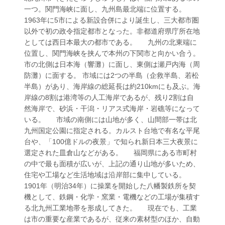
一つ。関門海峡に面し、九州島最北端に位置する。
1963年に5市による新設合併により誕生し、三大都市圏
以外で初の政令指定都市となった。非都道府県庁所在地
としては西日本最大の都市である。 九州の北東端に
位置し、関門海峡を挟んで本州の下関市と向かい合う。
市の北側は日本海（響灘）に面し、東側は瀬戸内海（周
防灘）に面する。 市域には2つの半島（企救半島、若松
半島）があり、海岸線の総延長は約210kmにも及ぶ。海
岸線の8割は港湾等の人工海岸であるが、残り2割は自
然海岸で、砂浜・干潟・リアス式海岸・岩礁等になって
いる。 市域の南側には山地が多く、山間部一帯は北
九州国定公園に指定される。カルスト台地で有名な平尾
台や、「100億ドルの夜景」で知られ新日本三大夜景に
選定された皿倉山などがある。 福岡県にある市町村
の中で最も面積が広いが、上記の通り山地が多いため、
住宅や工場など生活地域は沿岸部に集中している。
1901年（明治34年）に操業を開始した八幡製鉄所を契
機として、鉄鋼・化学・窯業・電機などの工場が集積す
る北九州工業地帯を形成してきた。 現在でも、工業
は市の重要な産業であるが、従来の素材型のほか、自動