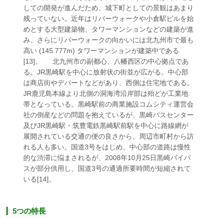
しての開発が進んだため、城下町としての景観はあまり
残っていない。近年はリバーウォークや小倉駅ビルを始
めとする大型建築物、タワーマンションなどの建築が進
み、さらにリバーウォークの向かいには北九州市で最も
高い (145.777m) タワーマンションが建築中である
[13]。 北九州市の副都心、八幡西区の中心拠点であ
る。JR黒崎駅を中心に放射状の街並が広がる。中心部
は商店街やデパートなどがあり、西側は住宅地である。
JR鹿児島本線より北側の洞海湾沿岸部は殆どが工業地
帯となっている。黒崎駅前の商業施設コムシティ運営会
社の倒産などの問題を抱えているが、黒崎バスセンター
及びJR黒崎駅・筑豊電鉄黒崎駅前駅を中心に路線網が
展開されている交通の便の良さから、周辺市町村から訪
れる人も多い。国道3号をはじめ、中心部の道路は慢性
的な渋滞に悩まされるが、2008年10月25日黒崎バイパ
スが部分供用し、国道3号の通過所要時間が短縮されて
いる[14]。
5つの特長