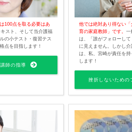
は100点を取る必要はあ
他では絶対あり得ない「
テキスト、そして当介護福
育の家庭教師」です。
一
ルの小テスト・復習テス
は、「誰がフォローして
格点を目指します！
に見えません。しかし介
は、私、宮崎が責任を持
します！
文講師の指導
挫折しないための