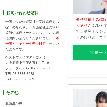
お問い合わせ窓口
介護福祉士の試験
全国で良い介護福祉士受験講座をお
りません
DVDと
探しのみなさま。介護福祉士受験対
祉士講座オリジナ
策通信講座サービスについてお気軽
トの繰り返しで合
にお問い合わせくださいませ。
日本
全国どこでも一生懸命対応
させてい
ただきます。
宮崎千
ベストウェイケアアカデミー
大阪府豊中市庄内東町1-7-10
フリーダイアル:0120-992-588
TEL:06-6335-3288
FAX:06-6335-3289
その他
受講生の声