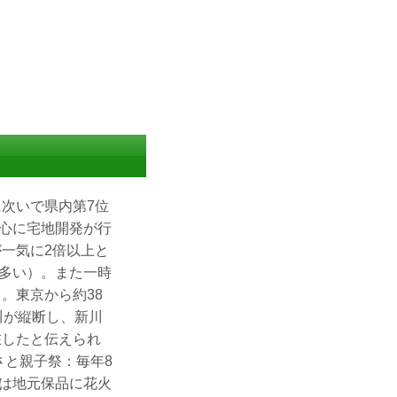
に次いで県内第7位
心に宅地開発が行
一気に2倍以上と
多い）。また一時
。東京から約38
川が縦断し、新川
在したと伝えられ
さと親子祭：毎年8
は地元保品に花火