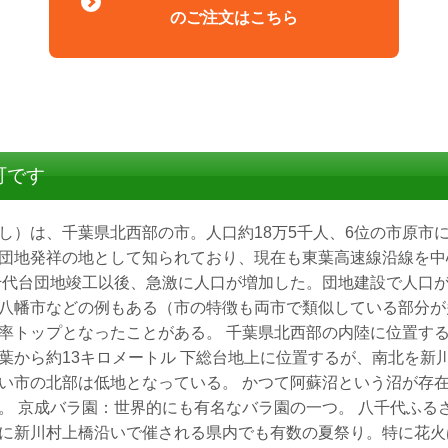
のご注文はこちら
町です
し）は、千葉県北西部の市。人口約18万5千人、6位の市原市
団地発祥の地として知られており、現在も東葉高速線沿線を中
千代台団地竣工以後、急激に人口が増加した。団地建設で人口が
八幡市などの例もある（市の特徴も両市で類似している部分が
率トップとなったことがある。 千葉県北西部の内陸に位置する
葉から約13キロメートル 下総台地上に位置するが、南北を新
い市の北部は低地となっている。 かつて阿蘇沼という沼が存
。 京成バラ園：世界的にも有名なバラ園の一つ。 八千代ふる
に新川村上橋沿いで催される県内でも有数の夏祭り。特に花火