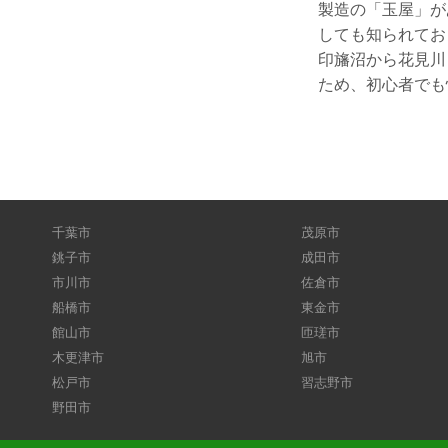
製造の「玉屋」が
しても知られてお
印旛沼から花見川
ため、初心者でも
千葉市
茂原市
銚子市
成田市
市川市
佐倉市
船橋市
東金市
館山市
匝瑳市
木更津市
旭市
松戸市
習志野市
野田市