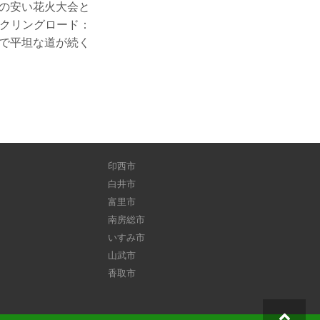
の安い花火大会と
イクリングロード：
で平坦な道が続く
印西市
白井市
富里市
南房総市
いすみ市
山武市
香取市