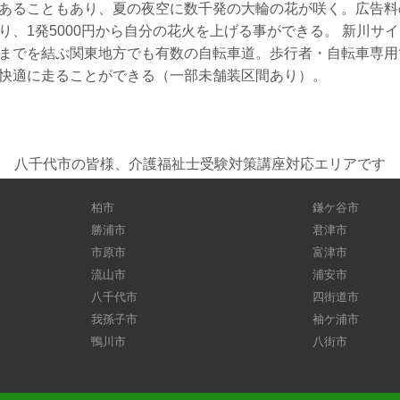
あることもあり、夏の夜空に数千発の大輪の花が咲く。広告料
り、1発5000円から自分の花火を上げる事ができる。 新川サ
までを結ぶ関東地方でも有数の自転車道。歩行者・自転車専用
快適に走ることができる（一部未舗装区間あり）。
八千代市の皆様、介護福祉士受験対策講座対応エリアです
柏市
鎌ケ谷市
勝浦市
君津市
市原市
富津市
流山市
浦安市
八千代市
四街道市
我孫子市
袖ケ浦市
鴨川市
八街市