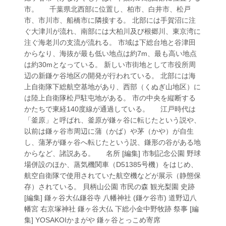
市。 千葉県北西部に位置し、柏市、白井市、松戸
市、市川市、船橋市に隣接する。 北部には手賀沼に注
ぐ大津川が流れ、南部には大柏川及び根郷川、東京湾に
注ぐ海老川の支流が流れる。 市域は下総台地と谷津田
からなり、海抜が最も低い地点は約7m、最も高い地点
は約30mとなっている。 新しい市街地として市役所周
辺の新鎌ケ谷地区の開発が行われている。 北部には海
上自衛隊下総航空基地があり、西部（くぬぎ山地区）に
は陸上自衛隊松戸駐屯地がある。 市の中央を縦断する
かたちで東経140度線が通過している。 江戸時代は
「釜原」と呼ばれ、釜原が鎌ヶ谷に転じたという説や、
以前は鎌ヶ谷市周辺に蒲（かば）や茅（かや）が自生
し、蒲茅が鎌ヶ谷へ転じたという説、鎌形の谷がある地
からなど、諸説ある。 名所 [編集] 市制記念公園 野球
場併設のほか、蒸気機関車（D51385号機）をはじめ、
航空自衛隊で使用されていた航空機などが展示（静態保
存）されている。 貝柄山公園 市民の森 観光梨園 史跡
[編集] 鎌ヶ谷大仏鎌谷寺 八幡神社 (鎌ケ谷市) 道野辺八
幡宮 右京塚神社 鎌ヶ谷大仏 下総小金中野牧跡 祭事 [編
集] YOSAKOIかまがや 鎌ヶ谷とっこめ寄席