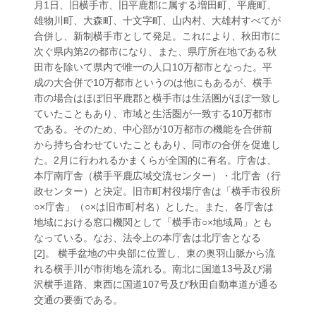
月1日、旧横手市、旧平鹿郡に属する増田町、平鹿町、
雄物川町、大森町、十文字町、山内村、大雄村すべてが
合併し、新制横手市として発足。これにより、秋田市に
次ぐ県内第2の都市になり、また、県庁所在地である秋
田市を除いて県内で唯一の人口10万都市となった。平
成の大合併で10万都市というのは他にもあるが、横手
市の場合はほぼ旧平鹿郡と横手市は生活圏がほぼ一致し
ていたこともあり、市域と生活圏が一致する10万都市
である。そのため、中心部が10万都市の機能を合併前
から持ち合わせていたこともあり、同市の合併を促進し
た。2月に行われるかまくらが全国的に有名。庁舎は、
本庁南庁舎（横手平鹿広域交流センター）・北庁舎（行
政センター）と決定。旧市町村役場庁舎は「横手市役所
○×庁舎」（○×は旧市町村名）とした。また、各庁舎は
地域における窓口機関として「横手市○×地域局」とも
なっている。なお、法令上の本庁舎は北庁舎となる
[2]。 横手盆地の中央部に位置し、東の奥羽山脈から流
れる横手川が市街地を流れる。南北に国道13号及び湯
沢横手道路、東西に国道107号及び秋田自動車道が通る
交通の要衝である。