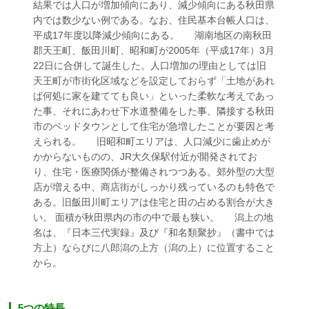
結果では人口が増加傾向にあり、減少傾向にある秋田県
内では数少ない例である。なお、住民基本台帳人口は、
平成17年度以降減少傾向にある。 湖南地区の南秋田
郡天王町、飯田川町、昭和町が2005年（平成17年）3月
22日に合併して誕生した。人口増加の理由としては旧
天王町が市街化区域などを設定しておらず「土地があれ
ば何処に家を建てても良い」といった柔軟な考えであっ
た事、それにあわせ下水道整備をした事、隣接する秋田
市のベッドタウンとして住宅が急増したことが要因と考
えられる。 旧昭和町エリアは、人口減少に歯止めが
かからないものの、JR大久保駅付近が開発されてお
り、住宅・医療関係が整備されつつある。郊外型の大型
店が増える中、商店街がしっかり残っているのも特色で
ある。旧飯田川町エリアは住宅と田の占める割合が大き
い。 面積が秋田県内の市の中で最も狭い。 潟上の地
名は、『日本三代実録』及び『和名類聚抄』（書中では
方上）ならびに八郎潟の上方（潟の上）に位置すること
から。
5つの特長